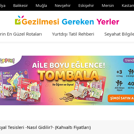
lya
Balıkesir
Muğla
Nevşehir
Eskişehir
Mersin
Kasta
rin En Güzel Rotaları
Yurtdışı Tatil Rehberi
Seyahat Bilgile
 Tesisleri -Nasıl Gidilir?- (Kahvaltı Fiyatları)