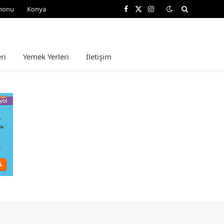
monu
Konya
Facebook
X
Instagram
(Twitter)
ri
Yemek Yerleri
İletişim