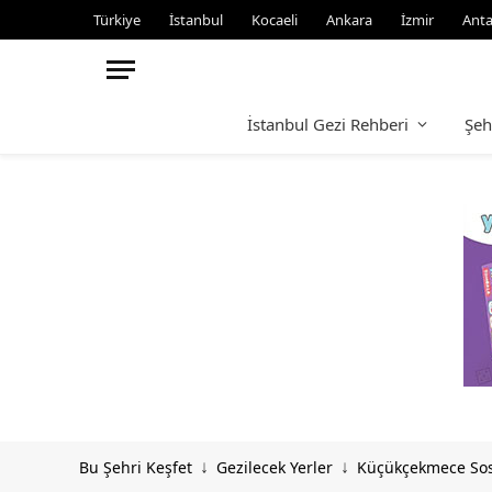
Türkiye
İstanbul
Kocaeli
Ankara
İzmir
Anta
İstanbul Gezi Rehberi
Şeh
Bu Şehri Keşfet
Gezilecek Yerler
Küçükçekmece Sosyal
↓
↓