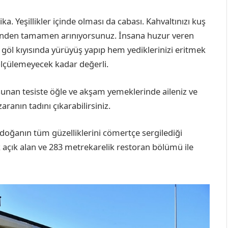
a. Yeşillikler içinde olması da cabası. Kahvaltınızı kuş
esinden tamamen arınıyorsunuz. İnsana huzur veren
a göl kıyısında yürüyüş yapıp hem yediklerinizi eritmek
ölçülemeyecek kadar değerli.
 sunan tesiste öğle ve akşam yemeklerinde aileniz ve
aranın tadını çıkarabilirsiniz.
e doğanın tüm güzelliklerini cömertçe sergilediği
açık alan ve 283 metrekarelik restoran bölümü ile