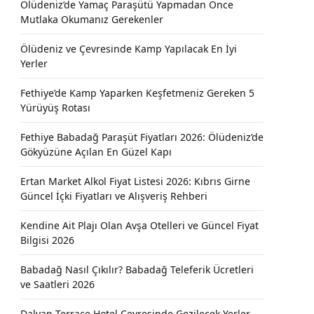
Ölüdeniz’de Yamaç Paraşütü Yapmadan Önce
Mutlaka Okumanız Gerekenler
Ölüdeniz ve Çevresinde Kamp Yapılacak En İyi
Yerler
Fethiye’de Kamp Yaparken Keşfetmeniz Gereken 5
Yürüyüş Rotası
Fethiye Babadağ Paraşüt Fiyatları 2026: Ölüdeniz’de
Gökyüzüne Açılan En Güzel Kapı
Ertan Market Alkol Fiyat Listesi 2026: Kıbrıs Girne
Güncel İçki Fiyatları ve Alışveriş Rehberi
Kendine Ait Plajı Olan Avşa Otelleri ve Güncel Fiyat
Bilgisi 2026
Babadağ Nasıl Çıkılır? Babadağ Teleferik Ücretleri
ve Saatleri 2026
Dalyan Terrace Hotel Çevresinde Gezilecek Yerler