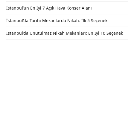
İstanbul’un En İyi 7 Açık Hava Konser Alanı
İstanbul’da Tarihi Mekanlarda Nikah: İlk 5 Seçenek
İstanbul’da Unutulmaz Nikah Mekanları: En İyi 10 Seçenek
Hazarbaba Kayak Merkezi Nerede ve
Otel Bilgileri / Elazığ