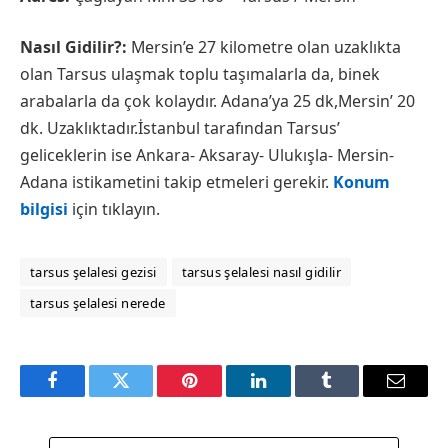
Nasıl Gidilir?:
Mersin’e 27 kilometre olan uzaklıkta
olan Tarsus ulaşmak toplu taşımalarla da, binek
arabalarla da çok kolaydır. Adana’ya 25 dk,Mersin’ 20
dk. Uzaklıktadır.İstanbul tarafından Tarsus’
geliceklerin ise Ankara- Aksaray- Ulukışla- Mersin-
Adana istikametini takip etmeleri gerekir.
Konum
bilgisi
için tıklayın.
tarsus şelalesi gezisi
tarsus şelalesi nasıl gidilir
tarsus şelalesi nerede
Facebook
Twitter
Pinterest
LinkedIn
Tumblr
Email