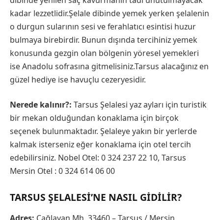
kadar lezzetlidir.Şelale dibinde yemek yerken şelalenin
o durgun sularının sesi ve ferahlatıcı esintisi huzur
bulmaya birebirdir. Bunun dışında tercihiniz yemek
konusunda gezgin olan bölgenin yöresel yemekleri
ise Anadolu sofrasına gitmelisiniz.Tarsus alacağınız en
güzel hediye ise havuçlu cezeryesidir.
Nerede kalınır?:
Tarsus Şelalesi yaz ayları için turistik
bir mekan olduğundan konaklama için birçok
seçenek bulunmaktadır. Şelaleye yakın bir yerlerde
kalmak isterseniz eğer konaklama için otel tercih
edebilirsiniz. Nobel Otel: 0 324 237 22 10, Tarsus
Mersin Otel : 0 324 614 06 00
TARSUS ŞELALESI’NE NASIL GIDILIR?
Adres:
Çağlayan Mh. 33460 – Tarsus / Mersin