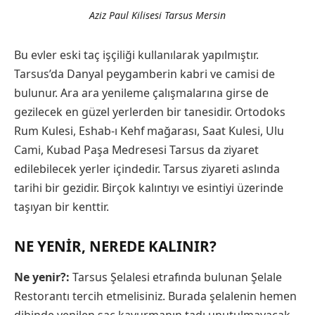
Aziz Paul Kilisesi Tarsus Mersin
Bu evler eski taç işçiliği kullanılarak yapılmıştır.
Tarsus’da Danyal peygamberin kabri ve camisi de
bulunur. Ara ara yenileme çalışmalarına girse de
gezilecek en güzel yerlerden bir tanesidir. Ortodoks
Rum Kulesi, Eshab-ı Kehf mağarası, Saat Kulesi, Ulu
Cami, Kubad Paşa Medresesi Tarsus da ziyaret
edilebilecek yerler içindedir. Tarsus ziyareti aslında
tarihi bir gezidir. Birçok kalıntıyı ve esintiyi üzerinde
taşıyan bir kenttir.
NE YENIR, NEREDE KALINIR?
Ne yenir?:
Tarsus Şelalesi etrafında bulunan Şelale
Restorantı tercih etmelisiniz. Burada şelalenin hemen
dibinde yenilen saç kavurmanın tadı unutulmayacak