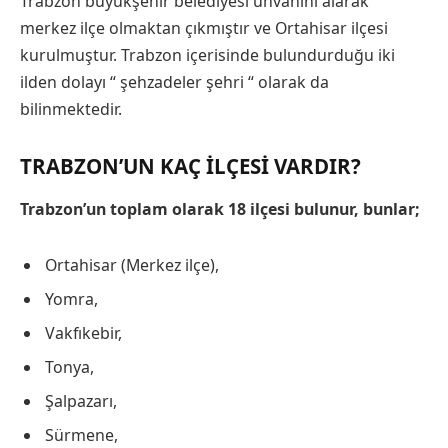
Trabzon büyükşehir belediyesi ünvanını alarak
merkez ilçe olmaktan çıkmıştır ve Ortahisar ilçesi
kurulmuştur. Trabzon içerisinde bulundurduğu iki
ilden dolayı “ şehzadeler şehri “ olarak da
bilinmektedir.
TRABZON’UN KAÇ İLÇESI VARDIR?
Trabzon’un toplam olarak 18 ilçesi bulunur, bunlar;
Ortahisar (Merkez ilçe),
Yomra,
Vakfıkebir,
Tonya,
Şalpazarı,
Sürmene,