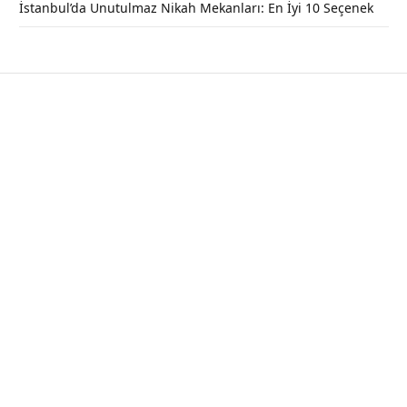
İstanbul’da Unutulmaz Nikah Mekanları: En İyi 10 Seçenek
Trabzon’da Gezilecek Yerler Listesi |
Eşsiz Yerleri İlk Sen Keşfet!