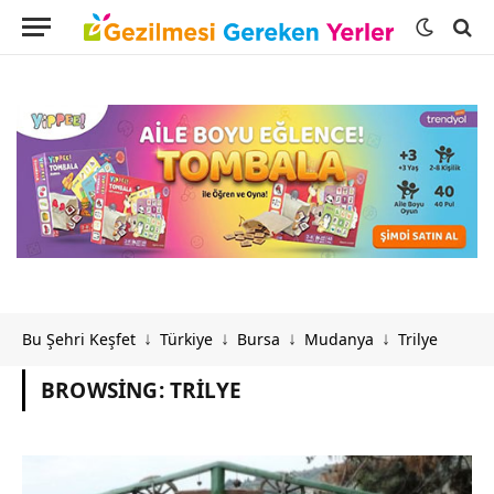
Bu Şehri Keşfet
Türkiye
Bursa
Mudanya
Trilye
↓
↓
↓
↓
BROWSING:
TRILYE