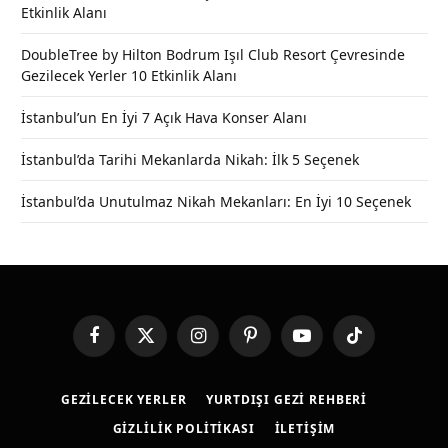
Etkinlik Alanı
DoubleTree by Hilton Bodrum Işıl Club Resort Çevresinde
Gezilecek Yerler 10 Etkinlik Alanı
İstanbul’un En İyi 7 Açık Hava Konser Alanı
İstanbul’da Tarihi Mekanlarda Nikah: İlk 5 Seçenek
İstanbul’da Unutulmaz Nikah Mekanları: En İyi 10 Seçenek
Facebook
X
Instagram
Pinterest
YouTube
TikTok
(Twitter)
GEZILECEK YERLER
YURTDIŞI GEZI REHBERI
GIZLILIK POLITIKASI
İLETIŞIM