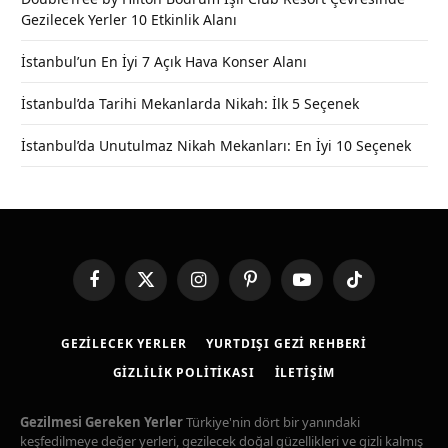
Gezilecek Yerler 10 Etkinlik Alanı
İstanbul’un En İyi 7 Açık Hava Konser Alanı
İstanbul’da Tarihi Mekanlarda Nikah: İlk 5 Seçenek
İstanbul’da Unutulmaz Nikah Mekanları: En İyi 10 Seçenek
Facebook
X
Instagram
Pinterest
YouTube
TikTok
(Twitter)
GEZILECEK YERLER
YURTDIŞI GEZI REHBERI
GIZLILIK POLITIKASI
İLETIŞIM
Gezilmesi Gereken Yerler
Türkiye'nin dört bir yanındaki
keşfedilmeye değer yerleri, gezilecek doğal güzellikleri ve gizli kalmış