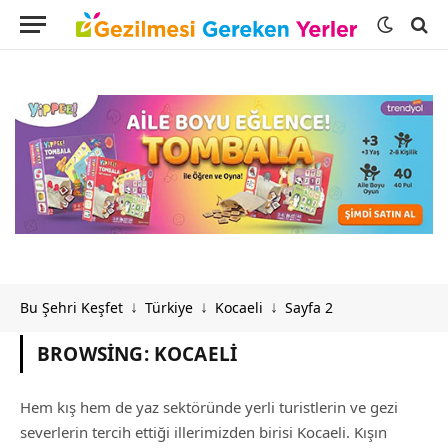
Bu Şehri Keşfet
Türkiye
Kocaeli
Sayfa 2
↓
↓
↓
BROWSING:
KOCAELI
Hem kış hem de yaz sektöründe yerli turistlerin ve gezi
severlerin tercih ettiği illerimizden birisi Kocaeli. Kışın