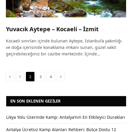
Yuvacık Aytepe – Kocaeli – İzmit
Kocaeli sınırları içinde bulunan Aytepe, İstanbul’a yakınlığı
ve doğa içerisinde konaklama imkanı sunan, güzel vakit
geçirebileceğiniz bir cazibe merkezidir. İçinde…
Previous
Next
1
2
3
4
EN SON EKLENEN GEZILER
Likya Yolu Üzerinde Kamp: Antalya’nın En Etkileyici Durakları
Antalya Ücretsiz Kamp Alanları Rehberi: Bütçe Dostu 12