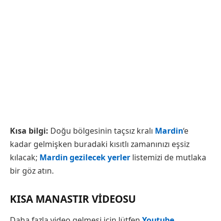
Kısa bilgi:
Doğu bölgesinin taçsız kralı
Mardin
‘e
kadar gelmişken buradaki kısıtlı zamanınızı eşsiz
kılacak;
Mardin gezilecek yerler
listemizi de mutlaka
bir göz atın.
KISA MANASTIR VIDEOSU
Daha fazla video gelmesi için lütfen
Youtube