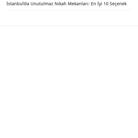
İstanbul’da Unutulmaz Nikah Mekanları: En İyi 10 Seçenek
Torba Sahili Genel Özellikleri
(Nerede, Nasıl Gidilir, Giriş Ücreti)