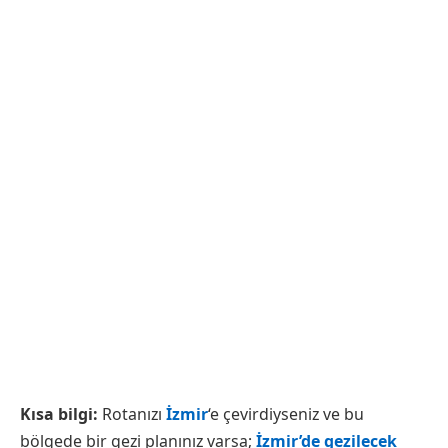
Kısa bilgi:
Rotanızı
İzmir
‘e çevirdiyseniz ve bu
bölgede bir gezi planınız varsa;
İzmir’de gezilecek