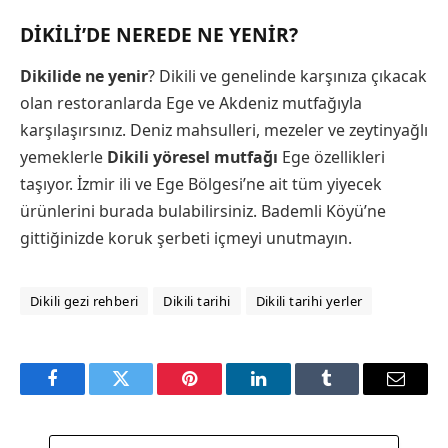
DIKILI’DE NEREDE NE YENIR?
Dikilide ne yenir
? Dikili ve genelinde karşınıza çıkacak
olan restoranlarda Ege ve Akdeniz mutfağıyla
karşılaşırsınız. Deniz mahsulleri, mezeler ve zeytinyağlı
yemeklerle
Dikili yöresel mutfağı
Ege özellikleri
taşıyor. İzmir ili ve Ege Bölgesi’ne ait tüm yiyecek
ürünlerini burada bulabilirsiniz. Bademli Köyü’ne
gittiğinizde koruk şerbeti içmeyi unutmayın.
Dikili gezi rehberi
Dikili tarihi
Dikili tarihi yerler
Facebook
Twitter
Pinterest
LinkedIn
Tumblr
Email