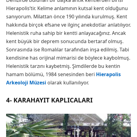
Denizli’de bulunan bir başka antik kentlerden birisi
Hierapolis’tir. Kelime anlamının kutsal kent olduğunu
sanıyorum. Milattan önce 190 yılında kurulmuş. Kent
hakkında birçok efsane ve ilginç anekdotlar anlatılıyor.
Helenistik ruha sahip bir kentti anlayacağınız. Ancak
kent büyük bir deprem sonucunda bertaraf olmuş.
Sonrasında ise Romalılar tarafından inşa edilmiş. Tabi
kendisine has orijinal mimarisi de böylece kaybolmuş.
Helenistik tarzını kaybetmiş. Şimdilerde bu kentin
hamam bölümü, 1984 senesinden beri
Hierapolis
Arkeoloji Müzesi
olarak kullanılıyor.
4- KARAHAYIT KAPLICALARI