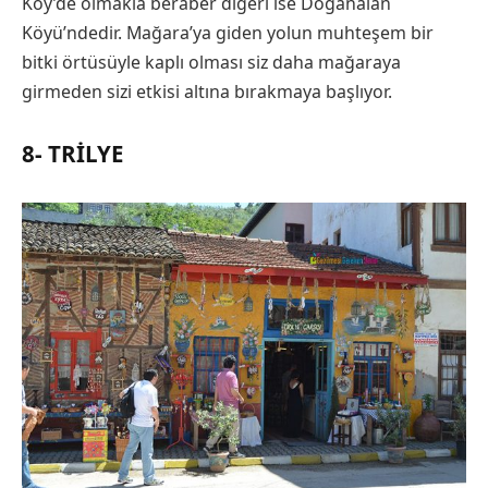
Köy’de olmakla beraber diğeri ise Doğanalan
Köyü’ndedir. Mağara’ya giden yolun muhteşem bir
bitki örtüsüyle kaplı olması siz daha mağaraya
girmeden sizi etkisi altına bırakmaya başlıyor.
8- TRILYE