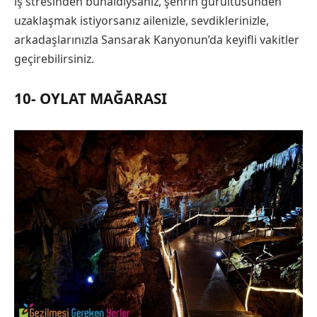
iş stresinden bunaldıysanız, şehrin gürültüsünden
uzaklaşmak istiyorsanız ailenizle, sevdiklerinizle,
arkadaşlarınızla Sansarak Kanyonun’da keyifli vakitler
geçirebilirsiniz.
10-
OYLAT MAĞARASI