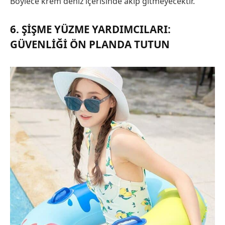
Böylece krem deniz içerisinde akıp gitmeyecektir.
6. ŞIŞME YÜZME YARDIMCILARI:
GÜVENLIĞI ÖN PLANDA TUTUN