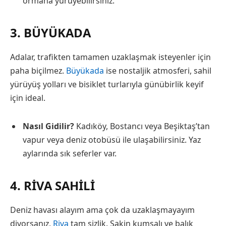
ormana yürüyebilirsiniz.
3. BÜYÜKADA
Adalar, trafikten tamamen uzaklaşmak isteyenler için
paha biçilmez.
Büyükada
ise nostaljik atmosferi, sahil
yürüyüş yolları ve bisiklet turlarıyla günübirlik keyif
için ideal.
Nasıl Gidilir?
Kadıköy, Bostancı veya Beşiktaş’tan
vapur veya deniz otobüsü ile ulaşabilirsiniz. Yaz
aylarında sık seferler var.
4. RIVA SAHILI
Deniz havası alayım ama çok da uzaklaşmayayım
diyorsanız,
Riva
tam sizlik. Sakin kumsalı ve balık