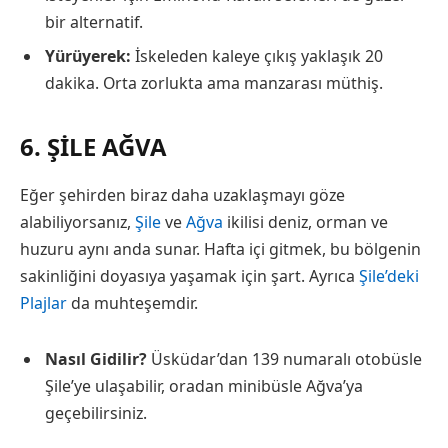
bir alternatif.
Yürüyerek:
İskeleden kaleye çıkış yaklaşık 20
dakika. Orta zorlukta ama manzarası müthiş.
6. ŞILE AĞVA
Eğer şehirden biraz daha uzaklaşmayı göze
alabiliyorsanız,
Şile
ve
Ağva
ikilisi deniz, orman ve
huzuru aynı anda sunar. Hafta içi gitmek, bu bölgenin
sakinliğini doyasıya yaşamak için şart. Ayrıca
Şile’deki
Plajlar
da muhteşemdir.
Nasıl Gidilir?
Üsküdar’dan 139 numaralı otobüsle
Şile’ye ulaşabilir, oradan minibüsle Ağva’ya
geçebilirsiniz.