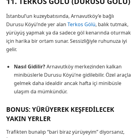
11. TERKOS GÖLÜ (DURUSU GÖLÜ)
İstanbul’un kuzeybatısında, Arnavutköy’e bağlı
Durusu Köyü’nde yer alan
Terkos Gölü
, balık tutmak,
yürüyüş yapmak ya da sadece göl kenarında oturmak
için harika bir ortam sunar. Sessizliğiyle ruhunuza iyi
gelir.
Nasıl Gidilir?
Arnavutköy merkezinden kalkan
minibüslerle Durusu Köyü’ne gidilebilir. Özel araçla
gelmek daha idealdir ancak hafta içi minibüsle
ulaşım da mümkündür.
BONUS: YÜRÜYEREK KEŞFEDILECEK
YAKIN YERLER
Trafikten bunalıp “bari biraz yürüyeyim” diyorsanız,