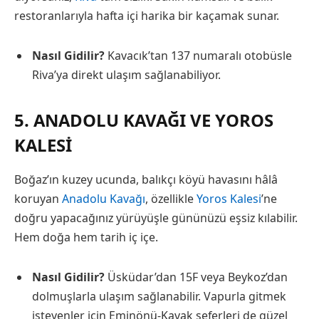
restoranlarıyla hafta içi harika bir kaçamak sunar.
Nasıl Gidilir?
Kavacık’tan 137 numaralı otobüsle
Riva’ya direkt ulaşım sağlanabiliyor.
5. ANADOLU KAVAĞI VE YOROS
KALESI
Boğaz’ın kuzey ucunda, balıkçı köyü havasını hâlâ
koruyan
Anadolu Kavağı
, özellikle
Yoros Kalesi
’ne
doğru yapacağınız yürüyüşle gününüzü eşsiz kılabilir.
Hem doğa hem tarih iç içe.
Nasıl Gidilir?
Üsküdar’dan 15F veya Beykoz’dan
dolmuşlarla ulaşım sağlanabilir. Vapurla gitmek
isteyenler için Eminönü-Kavak seferleri de güzel