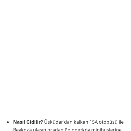
Nasıl Gidilir?
Üsküdar’dan kalkan 15A otobüsü ile
Beykoz’a ulaşıp oradan Polonezköy minibüslerine