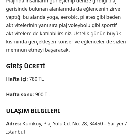
Plajında insanların güneşlenip denize girdiği plaj
gerisinde bulunan alanlarında da eğlencenin zirve
yaptığı bu alanda yoga, aerobic, pilates gibi beden
aktivitelerinin yanı sıra plaj voleybolu gibi sportif
aktivitelere de katılabilirsiniz. Üstelik günün büyük
kısmında gerçekleşen konser ve eğlenceler de sizleri
memnun etmeyi başaracak.
GIRIŞ ÜCRETI
Hafta içi:
780 TL
Hafta sonu:
900 TL
ULAŞIM BILGILERI
Adres:
Kumköy, Plaj Yolu Cd. No: 28, 34450 – Sarıyer /
İstanbul