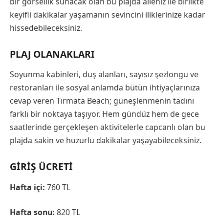
bir görsellik sunacak olan bu plajda aileniz ile birlikte
keyifli dakikalar yaşamanın sevincini iliklerinize kadar
hissedebileceksiniz.
PLAJ OLANAKLARI
Soyunma kabinleri, duş alanları, sayısız şezlongu ve
restoranları ile sosyal anlamda bütün ihtiyaçlarınıza
cevap veren Tırmata Beach; güneşlenmenin tadını
farklı bir noktaya taşıyor. Hem gündüz hem de gece
saatlerinde gerçekleşen aktivitelerle capcanlı olan bu
plajda sakin ve huzurlu dakikalar yaşayabileceksiniz.
GIRIŞ ÜCRETI
Hafta içi:
760 TL
Hafta sonu:
820 TL