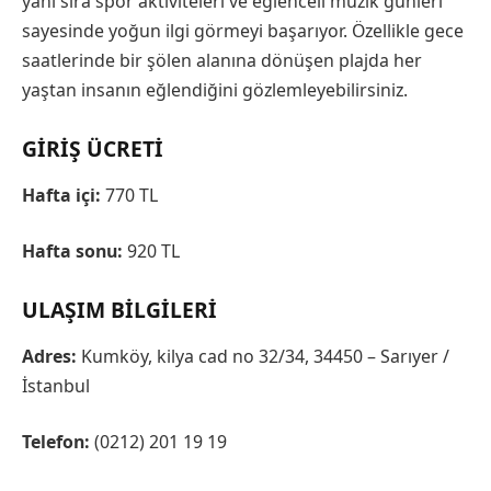
yanı sıra spor aktiviteleri ve eğlenceli müzik günleri
sayesinde yoğun ilgi görmeyi başarıyor. Özellikle gece
saatlerinde bir şölen alanına dönüşen plajda her
yaştan insanın eğlendiğini gözlemleyebilirsiniz.
GIRIŞ ÜCRETI
Hafta içi:
770 TL
Hafta sonu:
920 TL
ULAŞIM BILGILERI
Adres:
Kumköy, kilya cad no 32/34, 34450 – Sarıyer /
İstanbul
Telefon:
(0212) 201 19 19