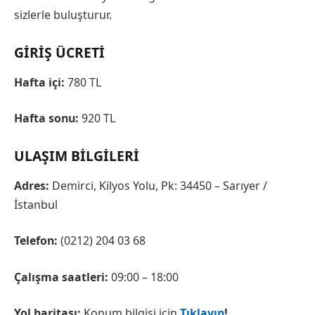
sizlerle buluşturur.
GIRIŞ ÜCRETI
Hafta içi:
780 TL
Hafta sonu:
920 TL
ULAŞIM BILGILERI
Adres:
Demirci, Kilyos Yolu, Pk: 34450 – Sarıyer /
İstanbul
Telefon:
(0212) 204 03 68
Çalışma saatleri:
09:00 – 18:00
Yol haritası:
Konum bilgisi için
Tıklayın
!