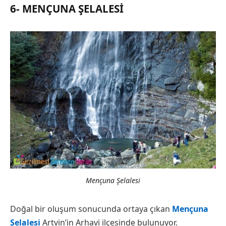
6- MENÇUNA ŞELALESI
Mençuna Şelalesi
Doğal bir oluşum sonucunda ortaya çıkan
Mençuna
Şelalesi
Artvin’in Arhavi ilçesinde bulunuyor.